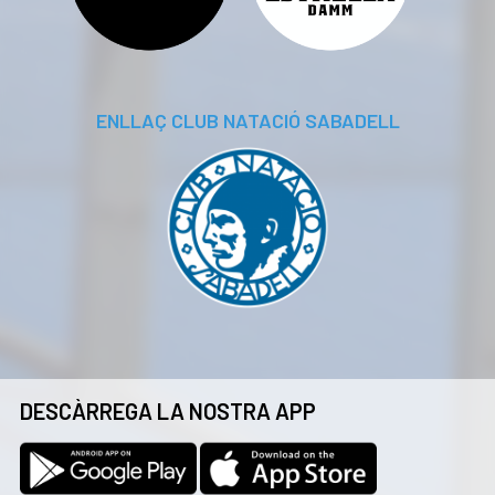
ENLLAÇ CLUB NATACIÓ SABADELL
DESCÀRREGA LA NOSTRA APP