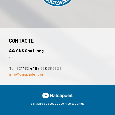
CONTACTE
Â© CNS Can Llong
.
Tel. 621 182 449 / 93 036 96 36
info@cnspadel.com
Software de gestió de centres esportius
l contingut i els anuncis, oferir funcions de xarxes socials i a