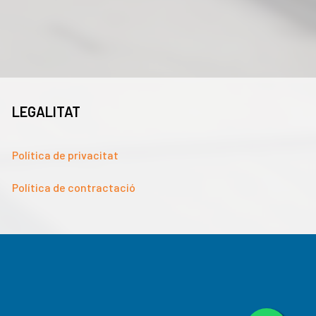
LEGALITAT
Política de privacitat
Política de contractació
nalitzar el trànsit. A més, compartim informació sobre l'ús que