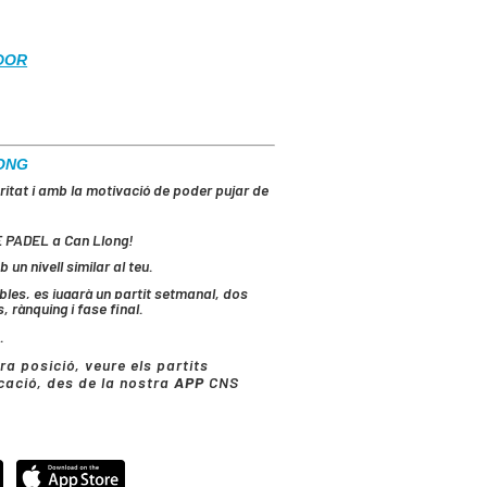
DOR
LONG
ritat i amb la motivació de poder pujar de
E PADEL
a Can Llong!
un nivell similar al teu.
ibles, es jugarà un partit setmanal, dos
 rànquing i fase final.
.
ra posició, veure els partits
icació, des de la nostra
APP
CNS