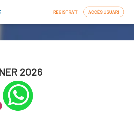
S
REGISTRA'T
ACCÉS USUARI
GENER 2026