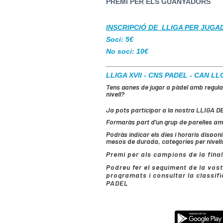
PREMI PER ELS GUANYADORS
INSCRIPCIÓ DE LLIGA PER JUGA
Soci: 5€
No soci: 10€
LLIGA XVII - CNS PADEL - CAN L
Tens ganes de jugar a pàdel amb regula
nivell?
Ja pots participar a la nostra
LLIGA D
Formaràs part d’un grup de parelles amb 
Podràs indicar els dies i horaris dispon
mesos de durada, categories per nivells,
Premi per als campions de la final
Podreu fer el seguiment de la vost
programats i consultar la classif
PADEL